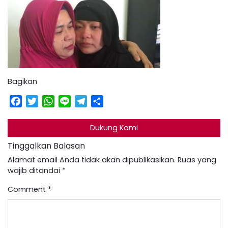
Bagikan
Facebook
Twitter
WhatsApp
Line
Telegram
Share
Dukung Kami
Tinggalkan Balasan
Alamat email Anda tidak akan dipublikasikan.
Ruas yang
wajib ditandai
*
Comment
*