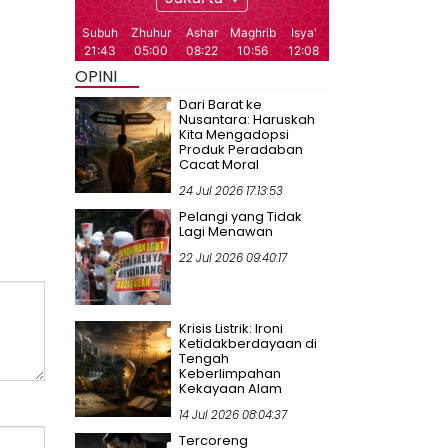
OPINI
Dari Barat ke
Nusantara: Haruskah
Kita Mengadopsi
Produk Peradaban
Cacat Moral
24 Jul 2026 17:13:53
Pelangi yang Tidak
Lagi Menawan
22 Jul 2026 09:40:17
Krisis Listrik: Ironi
Ketidakberdayaan di
Tengah
Keberlimpahan
Kekayaan Alam
14 Jul 2026 08:04:37
Tercoreng