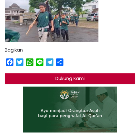
Bagikan
Facebook
Twitter
WhatsApp
Line
Telegram
Share
Dukung Kami