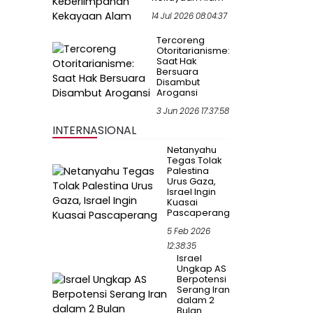
14 Jul 2026 08:04:37
Tercoreng
Otoritarianisme:
Saat Hak
Bersuara
Disambut
Arogansi
3 Jun 2026 17:37:58
INTERNASIONAL
Netanyahu
Tegas Tolak
Palestina
Urus Gaza,
Israel Ingin
Kuasai
Pascaperang
5 Feb 2026
12:38:35
Israel
Ungkap AS
Berpotensi
Serang Iran
dalam 2
Bulan