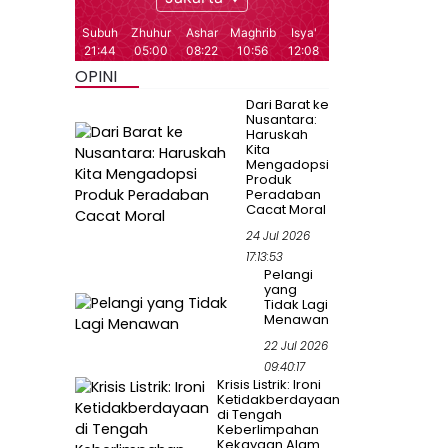
OPINI
Dari Barat ke
Nusantara:
Haruskah
Kita
Mengadopsi
Produk
Peradaban
Cacat Moral
24 Jul 2026
17:13:53
Pelangi
yang
Tidak Lagi
Menawan
22 Jul 2026
09:40:17
Krisis Listrik: Ironi
Ketidakberdayaan
di Tengah
Keberlimpahan
Kekayaan Alam