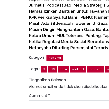
Jurnalis: Podcast Jadi Media Strategis 
Hamas Izinkan Bantuan untuk Tawanan Is
KPK Periksa Syaiful Bahri, PBNU: Naman
Masih Ada 18 Jenazah Tawanan di Gaza
Musim Dingin Menghantam Gaza: Bantu
Ketua Umum MUI: Toleransi Penting, Ta
Ketika Regulasi Media Sosial Berpoten
Netanyahu Dituding Persenjatai Teroris 
Kategori :
Nasional
Tags :
IS
ISIS
pbnu
said aqil
terorisme
u
Tinggalkan Balasan
Alamat email Anda tidak akan dipublikasikan
Comment
*