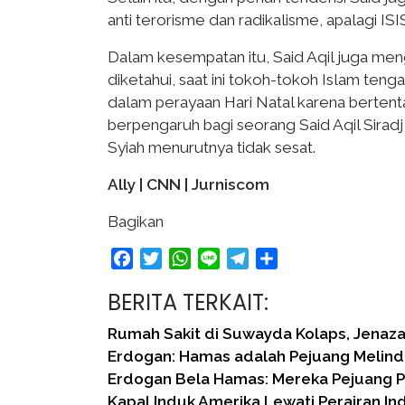
anti terorisme dan radikalisme, apalagi ISIS
Dalam kesempatan itu, Said Aqil juga men
diketahui, saat ini tokoh-tokoh Islam ten
dalam perayaan Hari Natal karena bertent
berpengaruh bagi seorang Said Aqil Sirad
Syiah menurutnya tidak sesat.
Ally | CNN | Jurniscom
Bagikan
Facebook
Twitter
WhatsApp
Line
Telegram
Share
BERITA TERKAIT:
Rumah Sakit di Suwayda Kolaps, Jena
Erdogan: Hamas adalah Pejuang Melindu
Erdogan Bela Hamas: Mereka Pejuang Pa
Kapal Induk Amerika Lewati Perairan Ind