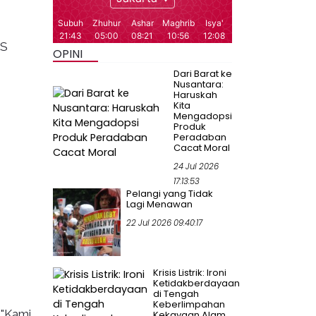
IS
OPINI
"
Dari Barat ke
Nusantara:
Haruskah
Kita
Mengadopsi
Produk
Peradaban
Cacat Moral
24 Jul 2026
17:13:53
Pelangi yang Tidak
Lagi Menawan
22 Jul 2026 09:40:17
Krisis Listrik: Ironi
Ketidakberdayaan
di Tengah
Keberlimpahan
 "Kami
Kekayaan Alam