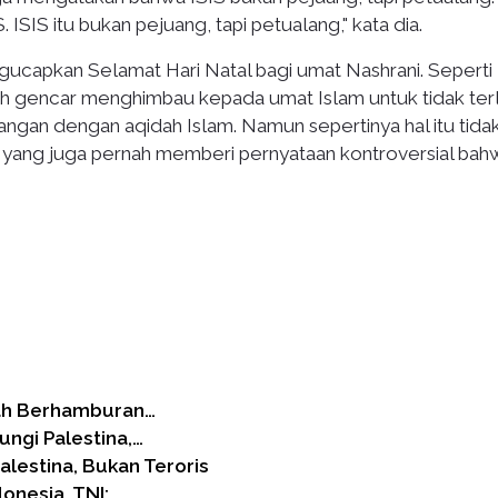
. ISIS itu bukan pejuang, tapi petualang," kata dia.
gucapkan Selamat Hari Natal bagi umat Nashrani. Seperti
gah gencar menghimbau kepada umat Islam untuk tidak terl
angan dengan aqidah Islam. Namun sepertinya hal itu tida
j yang juga pernah memberi pernyataan kontroversial bah
zah Berhamburan…
ngi Palestina,…
lestina, Bukan Teroris
onesia, TNI:…