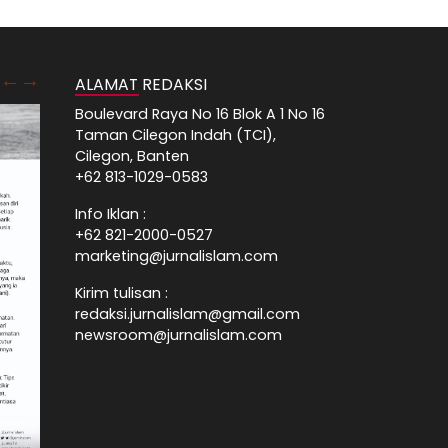
ALAMAT REDAKSI
Boulevard Raya No 16 Blok A 1 No 16
Taman Cilegon Indah (TCI),
Cilegon, Banten
+62 813-1029-0583
Info Iklan :
+62 821-2000-0527
marketing@jurnalislam.com
Kirim tulisan :
redaksi.jurnalislam@gmail.com
newsroom@jurnalislam.com