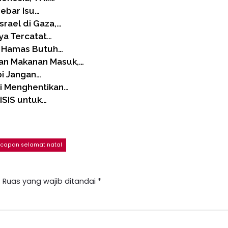
Sebar Isu…
rael di Gaza,…
ya Tercatat…
, Hamas Butuh…
an Makanan Masuk,…
pi Jangan…
si Menghentikan…
ISIS untuk…
capan selamat natal
.
Ruas yang wajib ditandai
*