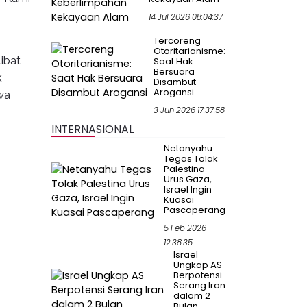
14 Jul 2026 08:04:37
Tercoreng
Otoritarianisme:
ibat
Saat Hak
Bersuara
k
Disambut
Arogansi
wa
3 Jun 2026 17:37:58
INTERNASIONAL
Netanyahu
Tegas Tolak
Palestina
Urus Gaza,
Israel Ingin
Kuasai
Pascaperang
5 Feb 2026
12:38:35
Israel
Ungkap AS
Berpotensi
Serang Iran
dalam 2
Bulan