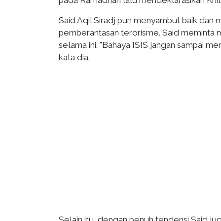
pada Ramadhan lalu mendeklarasikan Khila
Said Aqil Siradj pun menyambut baik dan
pemberantasan terorisme. Said meminta ma
selama ini. "Bahaya ISIS jangan sampai me
kata dia.
Selain itu, dengan penuh tendensi Said j