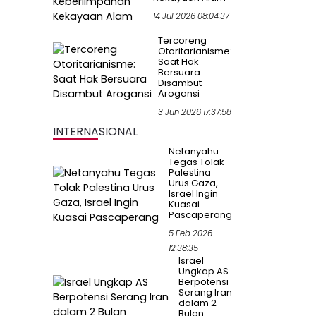
14 Jul 2026 08:04:37
Tercoreng
Otoritarianisme:
Saat Hak
Bersuara
Disambut
Arogansi
3 Jun 2026 17:37:58
INTERNASIONAL
Netanyahu
Tegas Tolak
Palestina
Urus Gaza,
Israel Ingin
Kuasai
Pascaperang
5 Feb 2026
12:38:35
Israel
Ungkap AS
Berpotensi
Serang Iran
dalam 2
Bulan