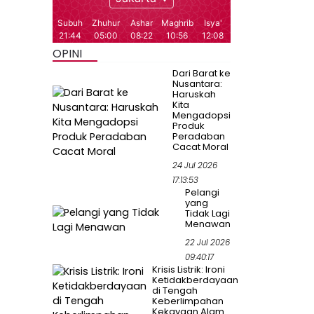
OPINI
Dari Barat ke
Nusantara:
Haruskah
Kita
Mengadopsi
Produk
Peradaban
Cacat Moral
24 Jul 2026
17:13:53
Pelangi
yang
Tidak Lagi
Menawan
22 Jul 2026
09:40:17
Krisis Listrik: Ironi
Ketidakberdayaan
di Tengah
Keberlimpahan
Kekayaan Alam