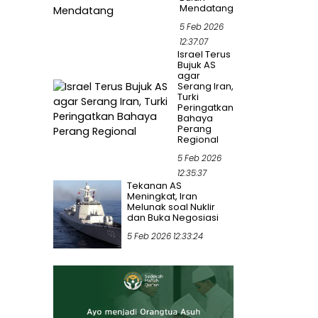
Mendatang
5 Feb 2026
12:37:07
Israel Terus
Bujuk AS
agar
Serang Iran,
Turki
Peringatkan
Bahaya
Perang
Regional
5 Feb 2026
12:35:37
Tekanan AS
Meningkat, Iran
Melunak soal Nuklir
dan Buka Negosiasi
5 Feb 2026 12:33:24