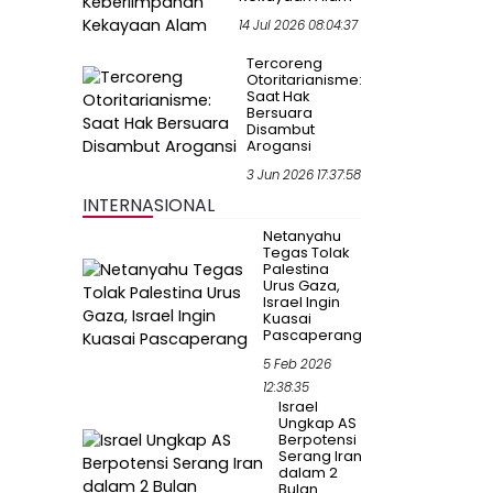
14 Jul 2026 08:04:37
Tercoreng
Otoritarianisme:
Saat Hak
Bersuara
Disambut
Arogansi
3 Jun 2026 17:37:58
INTERNASIONAL
Netanyahu
Tegas Tolak
Palestina
Urus Gaza,
Israel Ingin
Kuasai
Pascaperang
5 Feb 2026
12:38:35
Israel
Ungkap AS
Berpotensi
Serang Iran
dalam 2
Bulan