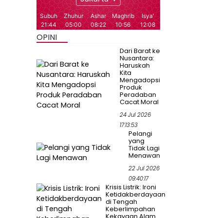
OPINI
Dari Barat ke
Nusantara:
Haruskah
Kita
Mengadopsi
Produk
Peradaban
Cacat Moral
24 Jul 2026
17:13:53
Pelangi
yang
Tidak Lagi
Menawan
22 Jul 2026
09:40:17
Krisis Listrik: Ironi
Ketidakberdayaan
di Tengah
Keberlimpahan
Kekayaan Alam