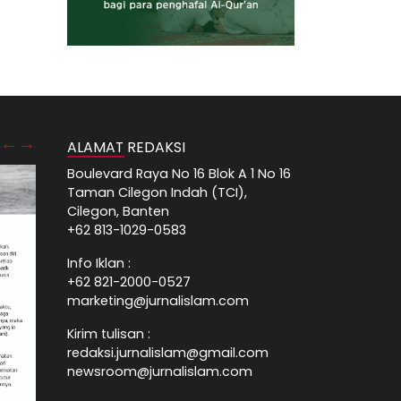
ALAMAT REDAKSI
Boulevard Raya No 16 Blok A 1 No 16
Taman Cilegon Indah (TCI),
Cilegon, Banten
+62 813-1029-0583
Info Iklan :
+62 821-2000-0527
marketing@jurnalislam.com
Kirim tulisan :
redaksi.jurnalislam@gmail.com
newsroom@jurnalislam.com