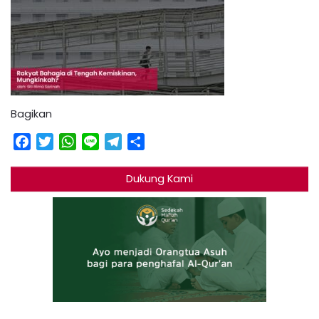
Bagikan
Facebook
Twitter
WhatsApp
Line
Telegram
Share
Dukung Kami