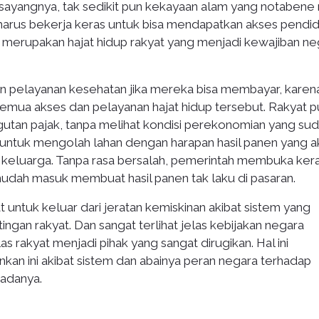
ayangnya, tak sedikit pun kekayaan alam yang notabene 
 harus bekerja keras untuk bisa mendapatkan akses pendid
 merupakan hajat hidup rakyat yang menjadi kewajiban ne
n pelayanan kesehatan jika mereka bisa membayar, karen
emua akses dan pelayanan hajat hidup tersebut. Rakyat p
utan pajak, tanpa melihat kondisi perekonomian yang su
as untuk mengolah lahan dengan harapan hasil panen yang 
keluarga. Tanpa rasa bersalah, pemerintah membuka ker
udah masuk membuat hasil panen tak laku di pasaran.
t untuk keluar dari jeratan kemiskinan akibat sistem yang
ngan rakyat. Dan sangat terlihat jelas kebijakan negara
 rakyat menjadi pihak yang sangat dirugikan. Hal ini
an ini akibat sistem dan abainya peran negara terhadap
padanya.