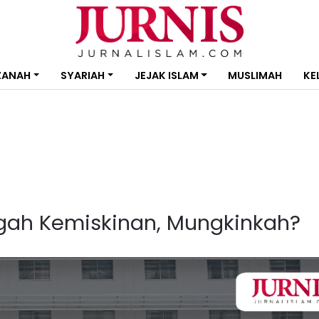
ZANAH
SYARIAH
JEJAK ISLAM
MUSLIMAH
KE
gah Kemiskinan, Mungkinkah?