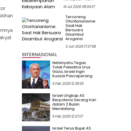
14 Jul 2026 08:04:37
tor
skinan
Tercoreng
Otoritarianisme:
Saat Hak
Bersuara
nimnya
Disambut
akyat
Arogansi
3 Jun 2026 17:37:58
INTERNASIONAL
Netanyahu Tegas
Tolak Palestina Urus
Gaza, Israel Ingin
Kuasai Pascaperang
5 Feb 2026 12:38:35
Israel Ungkap AS
Berpotensi Serang Iran
dalam 2 Bulan
Mendatang
5 Feb 2026 12:37:07
Israel Terus Bujuk AS