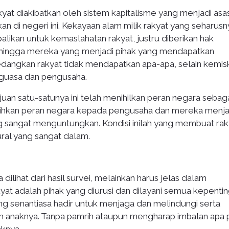
kyat diakibatkan oleh sistem kapitalisme yang menjadi asa
kan di negeri ini. Kekayaan alam milik rakyat yang seharusn
alikan untuk kemaslahatan rakyat, justru diberikan hak
hingga mereka yang menjadi pihak yang mendapatkan
dangkan rakyat tidak mendapatkan apa-apa, selain kemis
nguasa dan pengusaha.
uan satu-satunya ini telah menihilkan peran negara sebag
lihkan peran negara kepada pengusaha dan mereka menja
ang sangat menguntungkan. Kondisi inilah yang membuat rak
ral yang sangat dalam.
ilihat dari hasil survei, melainkan harus jelas dalam
kyat adalah pihak yang diurusi dan dilayani semua kepenti
yang senantiasa hadir untuk menjaga dan melindungi serta
h anaknya. Tanpa pamrih ataupun mengharap imbalan apa 