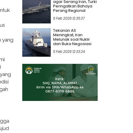
agar Serang Iran, Turki
Peringatkan Bahaya
untuk
Perang Regional
5 Feb 2026 12:35:37
rus
Tekanan AS
Meningkat, Iran
Melunak soal Nuklir
n yang
dan Buka Negosiasi
5 Feb 2026 12:33:24
mi
i
 yang
disi
ngah
ngga
ujud