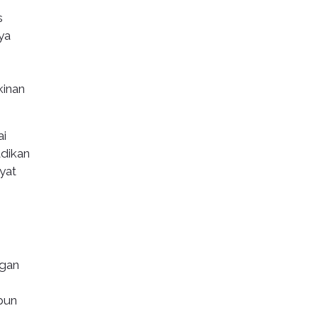
s
ya
kinan
ai
dikan
yat
ngan
pun