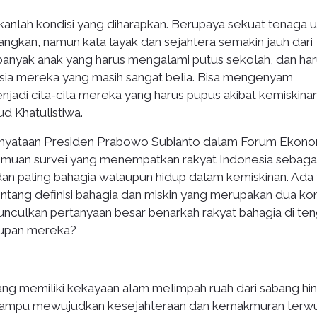
anlah kondisi yang diharapkan. Berupaya sekuat tenaga 
angkan, namun kata layak dan sejahtera semakin jauh dari
h banyak anak yang harus mengalami putus sekolah, dan ha
sia mereka yang masih sangat belia. Bisa mengenyam
njadi cita-cita mereka yang harus pupus akibat kemiskina
d Khatulistiwa.
 pernyataan Presiden Prabowo Subianto dalam Forum Ekono
emuan survei yang menempatkan rakyat Indonesia sebaga
an paling bahagia walaupun hidup dalam kemiskinan. Ada
ntang definisi bahagia dan miskin yang merupakan dua kon
nculkan pertanyaan besar benarkah rakyat bahagia di te
dupan mereka?
yang memiliki kekayaan alam melimpah ruah dari sabang hi
 mampu mewujudkan kesejahteraan dan kemakmuran terw