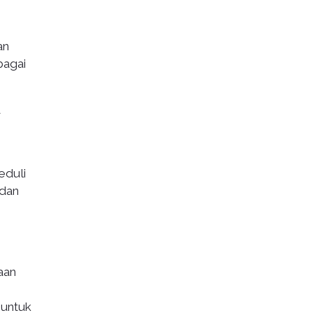
an
bagai
a
eduli
adan
n
aan
 untuk