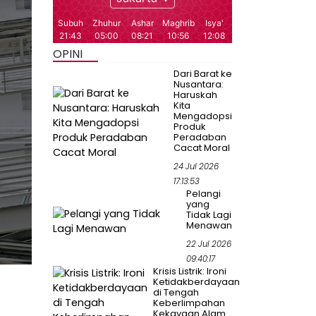
OPINI
Dari Barat ke
Nusantara:
Haruskah
Kita
Mengadopsi
Produk
Peradaban
Cacat Moral
24 Jul 2026
17:13:53
Pelangi
yang
Tidak Lagi
Menawan
22 Jul 2026
09:40:17
Krisis Listrik: Ironi
Ketidakberdayaan
di Tengah
Keberlimpahan
Kekayaan Alam