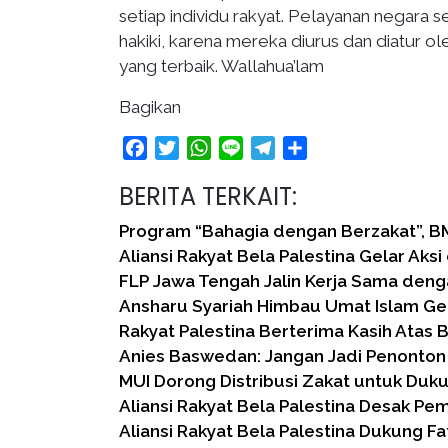
setiap individu rakyat. Pelayanan negara
hakiki, karena mereka diurus dan diatur 
yang terbaik. Wallahua’lam
Bagikan
Facebook
Twitter
WhatsApp
Line
Telegram
Share
BERITA TERKAIT:
Program “Bahagia dengan Berzakat”, B
Aliansi Rakyat Bela Palestina Gelar Aksi 
FLP Jawa Tengah Jalin Kerja Sama deng
Ansharu Syariah Himbau Umat Islam Ge
Rakyat Palestina Berterima Kasih Atas 
Anies Baswedan: Jangan Jadi Penonton
MUI Dorong Distribusi Zakat untuk Duk
Aliansi Rakyat Bela Palestina Desak Pem
Aliansi Rakyat Bela Palestina Dukung F