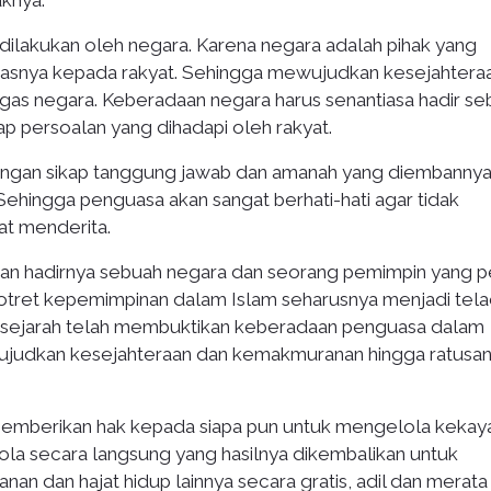
aknya.
 dilakukan oleh negara. Karena negara adalah pihak yang
asnya kepada rakyat. Sehingga mewujudkan kesejahtera
as negara. Keberadaan negara harus senantiasa hadir se
p persoalan yang dihadapi oleh rakyat.
rongan sikap tanggung jawab dan amanah yang diembanny
Sehingga penguasa akan sangat berhati-hati agar tidak
t menderita.
kan hadirnya sebuah negara dan seorang pemimpin yang p
Potret kepemimpinan dalam Islam seharusnya menjadi tel
na sejarah telah membuktikan keberadaan penguasa dalam
judkan kesejahteraan dan kemakmuranan hingga ratusa
 memberikan hak kepada siapa pun untuk mengelola kekay
ola secara langsung yang hasilnya dikembalikan untuk
n dan hajat hidup lainnya secara gratis, adil dan merata