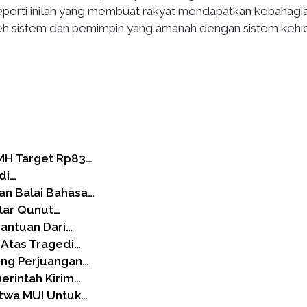
 seperti inilah yang membuat rakyat mendapatkan kebahagi
oleh sistem dan pemimpin yang amanah dengan sistem keh
MH Target Rp83…
di…
an Balai Bahasa…
lar Qunut…
Bantuan Dari…
 Atas Tragedi…
ung Perjuangan…
erintah Kirim…
atwa MUI Untuk…