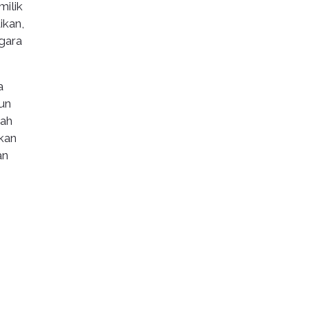
milik
ikan,
gara
a
un
dah
akan
an