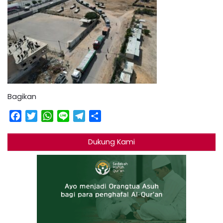
Bagikan
Facebook
Twitter
WhatsApp
Line
Telegram
Share
Dukung Kami