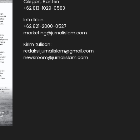
Cilegon, Banten
+62 813-1029-0583
Info Iklan :
+62 821-2000-0527
marketing@jurnalislam.com
Kirim tulisan :
redaksi.jurnalislam@gmail.com
newsroom@jurnalislam.com