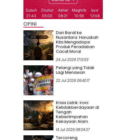
OPINI
Dari Barat ke
Nusantara: Haruskah
Kita Mengadopsi
Produk Peradaban
Cacat Moral
24 Jul 2026 17:13:53
Pelangi yang Tidak
Lagi Menawan
22 Jul 2026 09:40:17
Krisis Listrik: Ironi
Ketidakberdayaan di
Tengah
Keberlimpahan
Kekayaan Alam
14 Jul 2026 08:04:37
Tercoreng