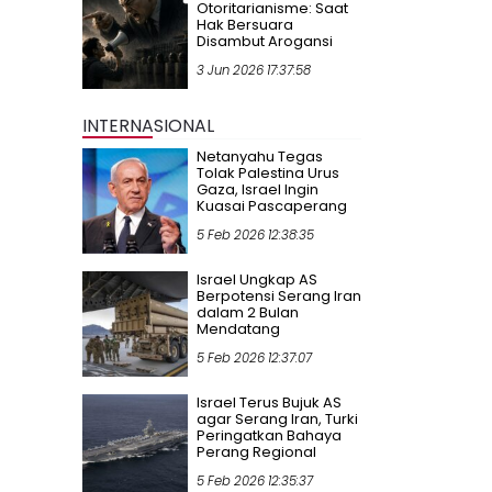
Otoritarianisme: Saat
Hak Bersuara
Disambut Arogansi
3 Jun 2026 17:37:58
INTERNASIONAL
Netanyahu Tegas
Tolak Palestina Urus
Gaza, Israel Ingin
Kuasai Pascaperang
5 Feb 2026 12:38:35
Israel Ungkap AS
Berpotensi Serang Iran
dalam 2 Bulan
Mendatang
5 Feb 2026 12:37:07
Israel Terus Bujuk AS
agar Serang Iran, Turki
Peringatkan Bahaya
Perang Regional
5 Feb 2026 12:35:37