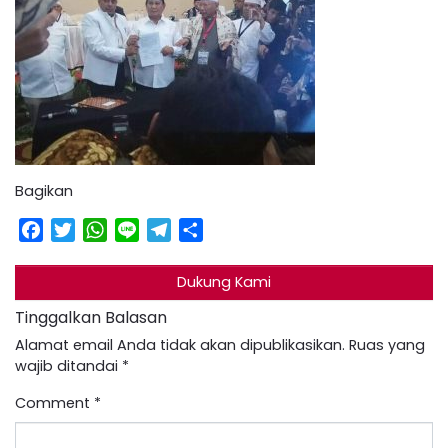
Bagikan
Facebook
Twitter
WhatsApp
Line
Telegram
Share
Dukung Kami
Tinggalkan Balasan
Alamat email Anda tidak akan dipublikasikan.
Ruas yang
wajib ditandai
*
Comment
*