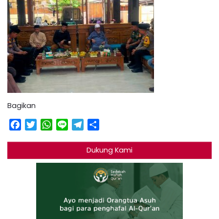
Bagikan
Facebook
Twitter
WhatsApp
Line
Telegram
Share
Dukung Kami