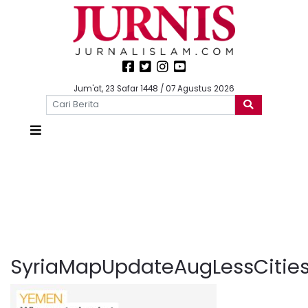
Jum'at, 23 Safar 1448 / 07 Agustus 2026
SyriaMapUpdateAugLessCitie