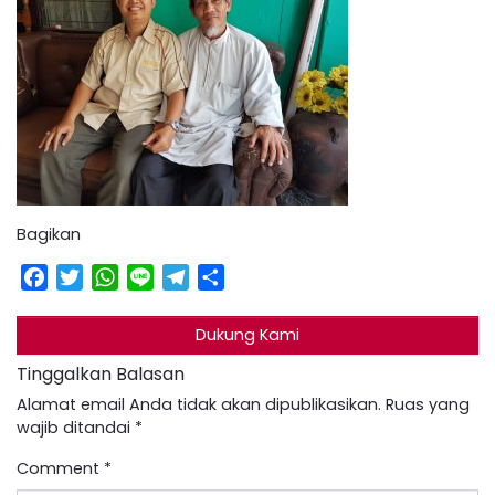
Bagikan
Facebook
Twitter
WhatsApp
Line
Telegram
Share
Dukung Kami
Tinggalkan Balasan
Alamat email Anda tidak akan dipublikasikan.
Ruas yang
wajib ditandai
*
Comment
*