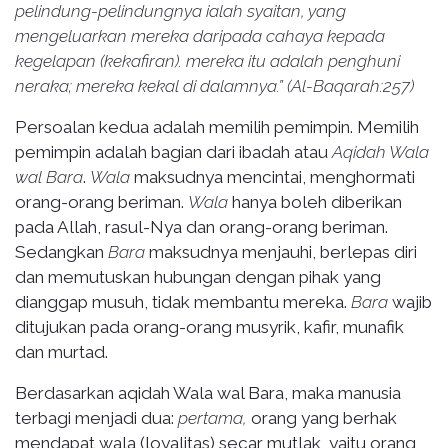
pelindung-pelindungnya ialah syaitan, yang
mengeluarkan mereka daripada cahaya kepada
kegelapan (kekafiran). mereka itu adalah penghuni
neraka; mereka kekal di dalamnya.” (Al-Baqarah:257)
Persoalan kedua adalah memilih pemimpin. Memilih
pemimpin adalah bagian dari ibadah atau
Aqidah Wala
wal Bara
.
Wala
maksudnya mencintai, menghormati
orang-orang beriman.
Wala
hanya boleh diberikan
pada Allah, rasul-Nya dan orang-orang beriman.
Sedangkan
Bara
maksudnya menjauhi, berlepas diri
dan memutuskan hubungan dengan pihak yang
dianggap musuh, tidak membantu mereka.
Bara
wajib
ditujukan pada orang-orang musyrik, kafir, munafik
dan murtad.
Berdasarkan aqidah Wala wal Bara, maka manusia
terbagi menjadi dua:
pertama,
orang yang berhak
mendapat wala (loyalitas) secar mutlak, yaitu orang