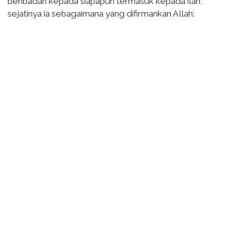
beribadah kepada siapapun termasuk kepada ilah,
sejatinya ia sebagaimana yang difirmankan Allah: