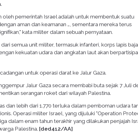
.
kan oleh pemerintah Israel adalah untuk membentuk suatu
up dengan aman dan keamanan …, sementara mereka terus
nifikan," kata militer dalam sebuah pernyataan.
ri semua unit militer, termasuk infanteri, korps lapis baja
 dengan kekuatan udara dan angkatan laut akan berpartisipa
cadangan untuk operasi darat ke Jalur Gaza.
nggempur Jalur Gaza secara membabi buta sejak 7 Juli 
ntikan serangan roket dari wilayah Palestina.
as dan lebih dari 1.770 terluka dalam pemboman udara ta
onis. Operasi militer Israel, yang dijuluki "Operation Prote
ga dalam enam tahun terakhir yang dilakukan penjajah Isr
 warga Palestina.
[ded412/AA]