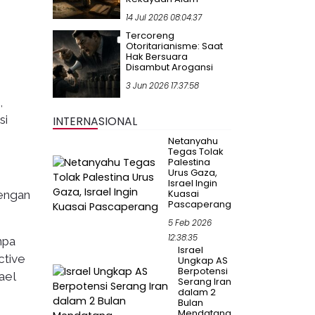
14 Jul 2026 08:04:37
Tercoreng
Otoritarianisme: Saat
Hak Bersuara
Disambut Arogansi
3 Jun 2026 17:37:58
,
si
INTERNASIONAL
Netanyahu
Tegas Tolak
Palestina
Urus Gaza,
Israel Ingin
Kuasai
dengan
Pascaperang
5 Feb 2026
12:38:35
npa
Israel
ctive
Ungkap AS
Berpotensi
ael
Serang Iran
dalam 2
Bulan
Mendatang