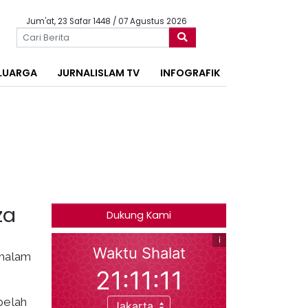
Jum'at, 23 Safar 1448 / 07 Agustus 2026
LUARGA
JURNALISLAM TV
INFOGRAFIK
za
Dukung Kami
 malam
belah