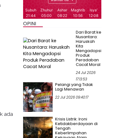
a
OPINI
Dari Barat ke
Nusantara:
Haruskah
Kita
Mengadopsi
Produk
Peradaban
Cacat Moral
24 Jul 2026
17:13:53
Pelangi yang Tidak
Lagi Menawan
22 Jul 2026 09:40:17
ak ada
Krisis Listrik: Ironi
Ketidakberdayaan di
Tengah
Keberlimpahan
Kekayaan Alam