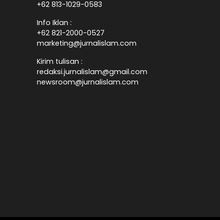
+62 813-1029-0583
Info Iklan :
+62 821-2000-0527
marketing@jurnalislam.com
Kirim tulisan :
redaksi.jurnalislam@gmail.com
newsroom@jurnalislam.com