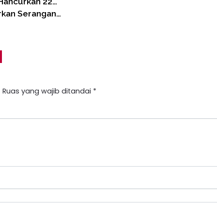
 Hancurkan 22…
rkan Serangan…
.
Ruas yang wajib ditandai
*