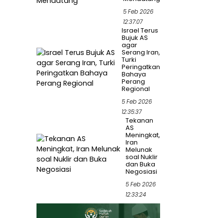
5 Feb 2026
12:37:07
Israel Terus
Bujuk AS
agar
Serang Iran,
Turki
Peringatkan
Bahaya
Perang
Regional
5 Feb 2026
12:35:37
Tekanan
AS
Meningkat,
Iran
Melunak
soal Nuklir
dan Buka
Negosiasi
5 Feb 2026
12:33:24