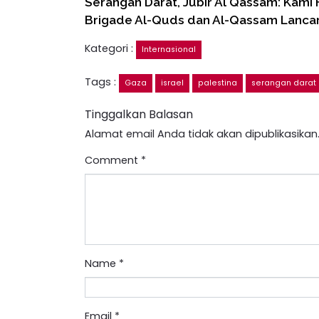
Serangan Darat, Jubir Al Qassam: Kami
Brigade Al-Quds dan Al-Qassam Lanca
Kategori :
Internasional
Tags :
Gaza
israel
palestina
serangan darat
Tinggalkan Balasan
Alamat email Anda tidak akan dipublikasikan
Comment
*
Name
*
Email
*