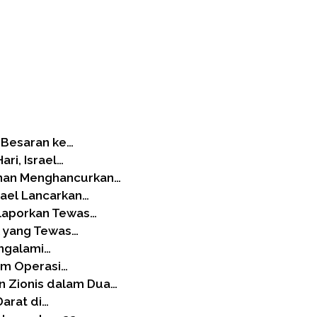
-Besaran ke…
ri, Israel…
anan Menghancurkan…
rael Lancarkan…
ilaporkan Tewas…
el yang Tewas…
engalami…
lam Operasi…
 Zionis dalam Dua…
Darat di…