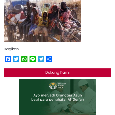
Bagikan
Facebook
Twitter
WhatsApp
Line
Telegram
Share
Dukung Kami