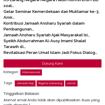
soal…
Gelar Seminar Kemerdekaan dan Muktamar ke-3,
Amir…
Kontribusi Jamaah Ansharu Syariah dalam
Pembangunan…
Jamaah Ansharu Syariah Ajak Masyarakat Isi…
Syeikh Abdurrahman Al-Ausy Imami Shalat
Tarawih di…
Revitalisasi Peran Umat Islam Jadi Fokus Dialog…
Dukung Kami
Kategori :
Internasional
Tags :
Jamaah Haji
Nigeria melarang
umroh
Tinggalkan Balasan
Alamat email Anda tidak akan dipublikasikan.
Ruas yang
wajib ditandai
*