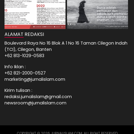
ALAMAT REDAKSI
Boulevard Raya No 16 Blok A 1 No 16 Taman Cilegon Indah
(TCI), Cilegon, Banten
+62 813-1029-0583
Info Iklan :
+62 821-2000-0527
marketing@jurnalislam.com
Kirim tulisan :
redaksi.jurnalislam@gmail.com
newsroom@jurnalislam.com
COPYRIGHT © 2026 JURNALISLAM.COM, ALL RIGHT RESERVED