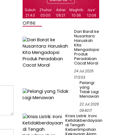
OPINI
Dari Barat ke
Nusantara:
Haruskah
Kita
Mengadopsi
Produk
Peradaban
Cacat Moral
24 Jul 2026
17:13:53
Pelangi
yang
Tidak Lagi
Menawan
22 Jul 2026
09:40:17
Krisis Listrik: Ironi
Ketidakberdayaan
di Tengah
Keberlimpahan
Kekayaan Alam