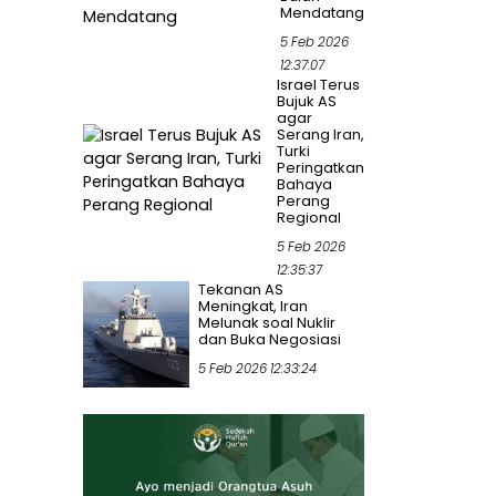
Mendatang
5 Feb 2026
12:37:07
Israel Terus
Bujuk AS
agar
Serang Iran,
Turki
Peringatkan
Bahaya
Perang
Regional
5 Feb 2026
12:35:37
Tekanan AS
Meningkat, Iran
Melunak soal Nuklir
dan Buka Negosiasi
5 Feb 2026 12:33:24