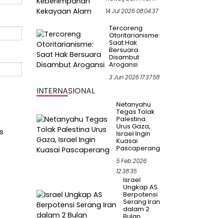
14 Jul 2026 08:04:37
Tercoreng
Otoritarianisme:
Saat Hak
Bersuara
Disambut
Arogansi
3 Jun 2026 17:37:58
INTERNASIONAL
Netanyahu
Tegas Tolak
Palestina
Urus Gaza,
s
Israel Ingin
Kuasai
Pascaperang
5 Feb 2026
12:38:35
Israel
Ungkap AS
Berpotensi
Serang Iran
dalam 2
Bulan