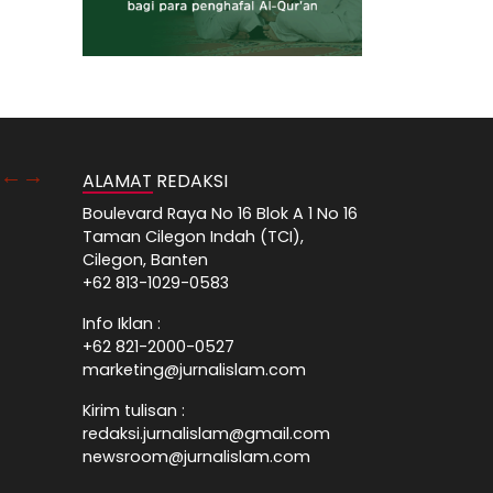
ALAMAT REDAKSI
Boulevard Raya No 16 Blok A 1 No 16
Taman Cilegon Indah (TCI),
Cilegon, Banten
+62 813-1029-0583
Info Iklan :
+62 821-2000-0527
marketing@jurnalislam.com
Kirim tulisan :
redaksi.jurnalislam@gmail.com
newsroom@jurnalislam.com