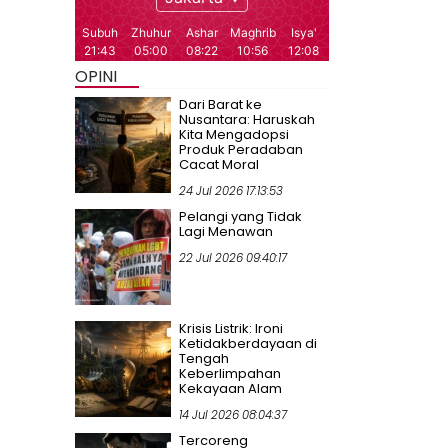
OPINI
Dari Barat ke
Nusantara: Haruskah
Kita Mengadopsi
Produk Peradaban
Cacat Moral
24 Jul 2026 17:13:53
Pelangi yang Tidak
Lagi Menawan
22 Jul 2026 09:40:17
Krisis Listrik: Ironi
Ketidakberdayaan di
Tengah
Keberlimpahan
Kekayaan Alam
14 Jul 2026 08:04:37
Tercoreng