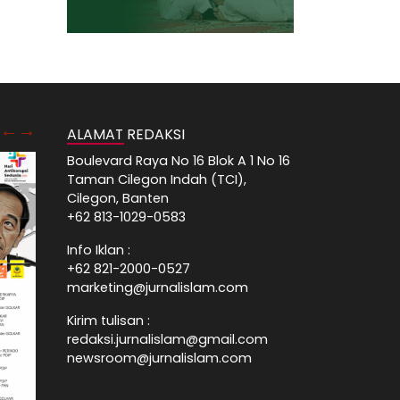
ALAMAT REDAKSI
Boulevard Raya No 16 Blok A 1 No 16
Taman Cilegon Indah (TCI),
Cilegon, Banten
+62 813-1029-0583
Info Iklan :
+62 821-2000-0527
marketing@jurnalislam.com
Kirim tulisan :
redaksi.jurnalislam@gmail.com
newsroom@jurnalislam.com