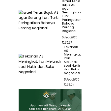
Israel Terus
Bujuk AS
agar
Serang Iran,
Turki
Peringatkan
Bahaya
Perang
Regional
5 Feb 2026
12:35:37
Tekanan
AS
Meningkat,
Iran
Melunak
soal Nuklir
dan Buka
Negosiasi
5 Feb 2026
12:33:24