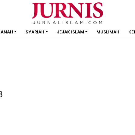
ZANAH
SYARIAH
JEJAK ISLAM
MUSLIMAH
KE
8