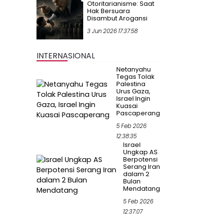
Otoritarianisme: Saat
Hak Bersuara
Disambut Arogansi
3 Jun 2026 17:37:58
INTERNASIONAL
Netanyahu
Tegas Tolak
Palestina
Urus Gaza,
Israel Ingin
Kuasai
Pascaperang
5 Feb 2026
12:38:35
Israel
Ungkap AS
Berpotensi
Serang Iran
dalam 2
Bulan
Mendatang
5 Feb 2026
12:37:07