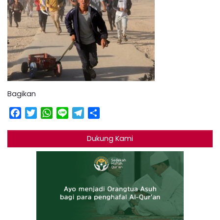
Bagikan
Facebook
Twitter
WhatsApp
Line
Telegram
Share
Dukung Kami