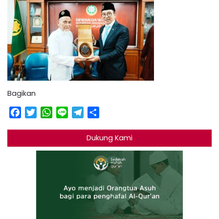
Bagikan
Facebook
Twitter
WhatsApp
Line
Telegram
Share
Dukung Kami