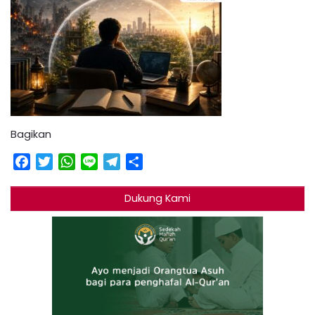
Bagikan
Facebook
Twitter
WhatsApp
Line
Telegram
Share
Dukung Kami