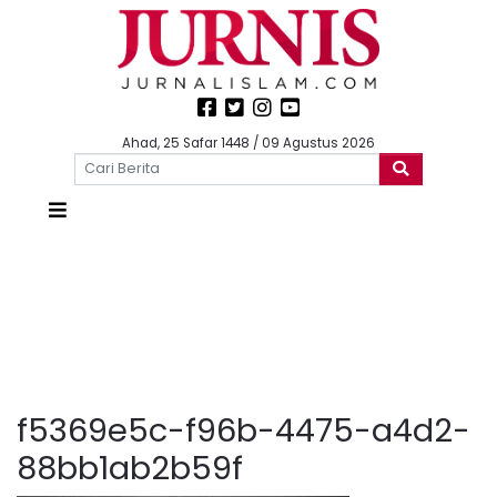
Ahad, 25 Safar 1448 / 09 Agustus 2026
f5369e5c-f96b-4475-a4d2-
88bb1ab2b59f