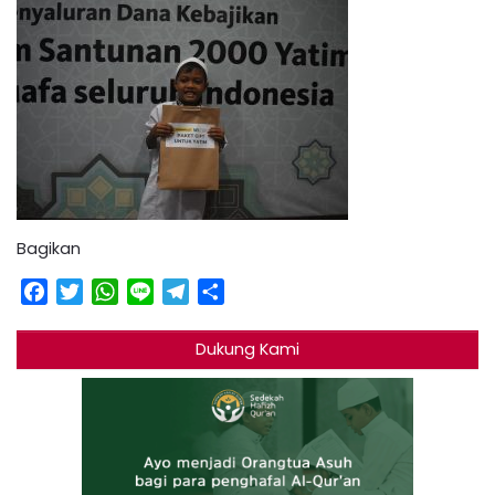
Bagikan
Facebook
Twitter
WhatsApp
Line
Telegram
Share
Dukung Kami