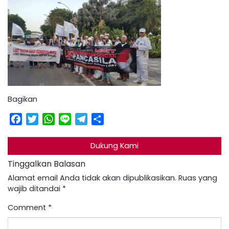
Bagikan
Facebook
Twitter
WhatsApp
Line
Telegram
Share
Dukung Kami
Tinggalkan Balasan
Alamat email Anda tidak akan dipublikasikan.
Ruas yang
wajib ditandai
*
Comment
*