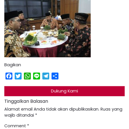
Bagikan
Facebook
Twitter
WhatsApp
Line
Telegram
Share
Dukung Kami
Tinggalkan Balasan
Alamat email Anda tidak akan dipublikasikan.
Ruas yang
wajib ditandai
*
Comment
*