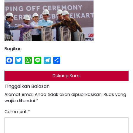
Bagikan
Facebook
Twitter
WhatsApp
Line
Telegram
Share
Dukung Kami
Tinggalkan Balasan
Alamat email Anda tidak akan dipublikasikan.
Ruas yang
wajib ditandai
*
Comment
*