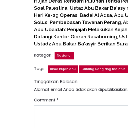
Hujan Deras Rendam Puluhan Tenda Pen
Soal Palestina, Ustaz Abu Bakar Ba'asyir
Hari Ke-29 Operasi Badai Al Aqsa, Abu
Solusi Pembebasan Tawanan Perang, A
Abu Ubaidah: Penjajah Melakukan Keja
Datangi Kantor Gibran Rakabuming, Us
Ustadz Abu Bakar Ba'asyir Berikan Sura
Kategori :
Nasional
Tags :
Bima hujan abu
Gunung Sangiang meletus
Tinggalkan Balasan
Alamat email Anda tidak akan dipublikasikan
Comment
*