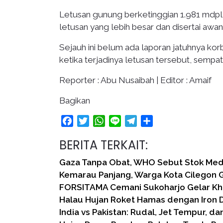
Letusan gunung berketinggian 1.981 mdpl 
letusan yang lebih besar dan disertai awan 
Sejauh ini belum ada laporan jatuhnya korb
ketika terjadinya letusan tersebut, sempa
Reporter : Abu Nusaibah | Editor : Amaif
Bagikan
Facebook
Twitter
WhatsApp
Line
Telegram
Share
BERITA TERKAIT:
Gaza Tanpa Obat, WHO Sebut Stok Medi
Kemarau Panjang, Warga Kota Cilegon G
FORSITAMA Cemani Sukoharjo Gelar Khit
Halau Hujan Roket Hamas dengan Iron D
India vs Pakistan: Rudal, Jet Tempur, da