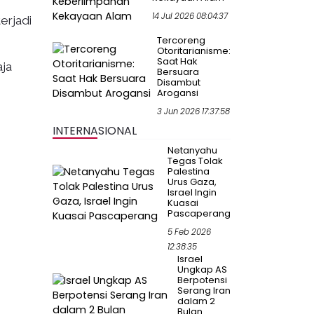
14 Jul 2026 08:04:37
erjadi
Tercoreng
Otoritarianisme:
Saat Hak
aja
Bersuara
Disambut
Arogansi
3 Jun 2026 17:37:58
INTERNASIONAL
Netanyahu
Tegas Tolak
Palestina
Urus Gaza,
Israel Ingin
Kuasai
Pascaperang
5 Feb 2026
12:38:35
Israel
Ungkap AS
Berpotensi
Serang Iran
dalam 2
Bulan