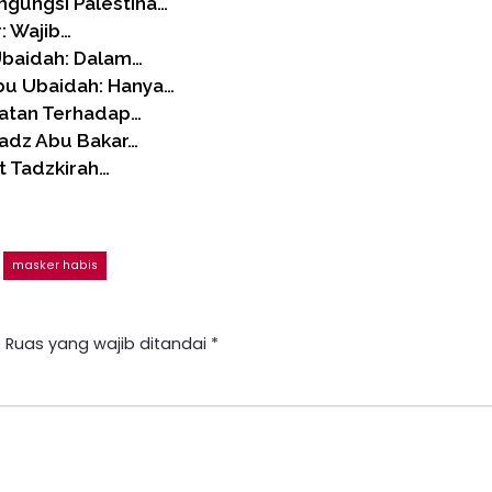
gungsi Palestina…
: Wajib…
 Ubaidah: Dalam…
bu Ubaidah: Hanya…
hatan Terhadap…
tadz Abu Bakar…
t Tadzkirah…
masker habis
.
Ruas yang wajib ditandai
*