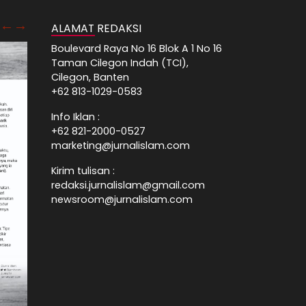
ALAMAT REDAKSI
Boulevard Raya No 16 Blok A 1 No 16
Taman Cilegon Indah (TCI),
Cilegon, Banten
+62 813-1029-0583
Info Iklan :
+62 821-2000-0527
marketing@jurnalislam.com
Kirim tulisan :
redaksi.jurnalislam@gmail.com
newsroom@jurnalislam.com