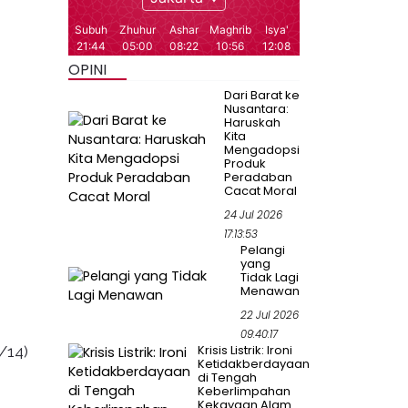
OPINI
Dari Barat ke
Nusantara:
Haruskah
Kita
Mengadopsi
Produk
Peradaban
Cacat Moral
24 Jul 2026
17:13:53
Pelangi
yang
Tidak Lagi
Menawan
22 Jul 2026
09:40:17
Krisis Listrik: Ironi
/14)
Ketidakberdayaan
di Tengah
Keberlimpahan
Kekayaan Alam