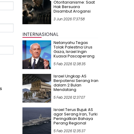
Otoritarianisme: Saat
Hak Bersuara
Disambut Arogansi
3 Jun 2026 17:37:58
INTERNASIONAL
Netanyahu Tegas
Tolak Palestina Urus
Gaza, Israel Ingin
Kuasai Pascaperang
5 Feb 2026 12:38:35
Israel Ungkap AS
Berpotensi Serang Iran
dalam 2 Bulan
s
Mendatang
5 Feb 2026 12:37:07
Israel Terus Bujuk AS
agar Serang Iran, Turki
Peringatkan Bahaya
Perang Regional
5 Feb 2026 12:35:37