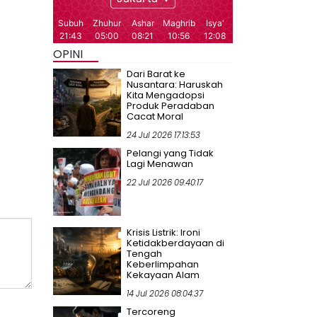
OPINI
Dari Barat ke
Nusantara: Haruskah
Kita Mengadopsi
Produk Peradaban
Cacat Moral
24 Jul 2026 17:13:53
Pelangi yang Tidak
Lagi Menawan
22 Jul 2026 09:40:17
Krisis Listrik: Ironi
Ketidakberdayaan di
Tengah
Keberlimpahan
Kekayaan Alam
14 Jul 2026 08:04:37
Tercoreng