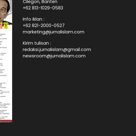
Cilegon, Banten
+62 813-1029-0583
Info Iklan :
+62 821-2000-0527
marketing@jurnalislam.com
Kirim tulisan :
redaksi.jurnalislam@gmail.com
newsroom@jurnalislam.com