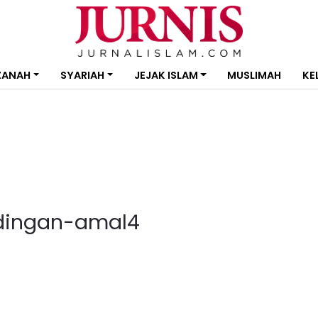
ZANAH
SYARIAH
JEJAK ISLAM
MUSLIMAH
KE
dingan-amal4