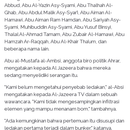
Abbud, Abu Al-Yazin Asy-Syami, Abu Thalhah Al-
Ghab, Abu Abdul Malik Asy-Syar’i, Abu Aiman Al-
Hamawi, Abu Aiman Ram Hamdan, Abu Sariyah Asy-
Syami, Muhibuddin Asy-Syami, Abu Yusuf Binsyi,
Thalal Al-Ahmad Tamam, Abu Zubair Al-Hamawi, Abu
Hamzah Ar-Raqqah, Abu Al-Khair Tha’um, dan
beberapa nama lain.
Abu al-Mustafa al-Ambsi, anggota biro politik Ahrar,
mengatakan kepada Al Jazeera bahwa mereka
sedang menyelidiki serangan itu.
"Kami belum mengetahui penyebab ledakan," al-Absi
mengatakan kepada Al-Jazeera TV dalam sebuah
wawancara. "Kami tidak mengesampingkan infiltrasi
elemen yang mampu menanam bom," tambahnya.
"Ada kemungkinan bahwa pertemuan itu disusupi dan
ledakan pertama terjadi dalam bunker," katanya.