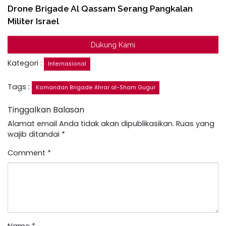
Drone Brigade Al Qassam Serang Pangkalan
Militer Israel
Dukung Kami
Kategori :
Internasional
Tags :
Komandan Brigade Ahrar al-Sham Gugur
Tinggalkan Balasan
Alamat email Anda tidak akan dipublikasikan.
Ruas yang
wajib ditandai
*
Comment
*
Name
*