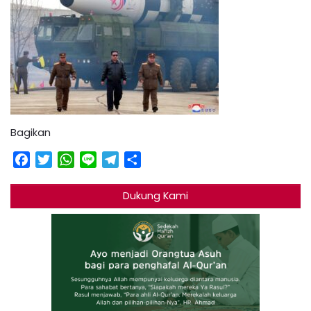
Bagikan
Facebook
Twitter
WhatsApp
Line
Telegram
Share
Dukung Kami