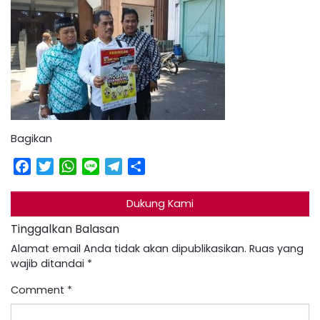
Bagikan
Facebook
Twitter
WhatsApp
Line
Telegram
Share
Dukung Kami
Tinggalkan Balasan
Alamat email Anda tidak akan dipublikasikan.
Ruas yang
wajib ditandai
*
Comment
*