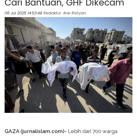
Cari Bantuan, GHF Dikecam
06 Jul 2025 14:53:48
Redaktur
: Arie Ristyan
GAZA (jurnalislam.com)-
Lebih dari 700 warga