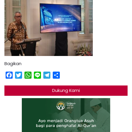
Bagikan
Facebook
Twitter
WhatsApp
Line
Telegram
Share
Dukung Kami