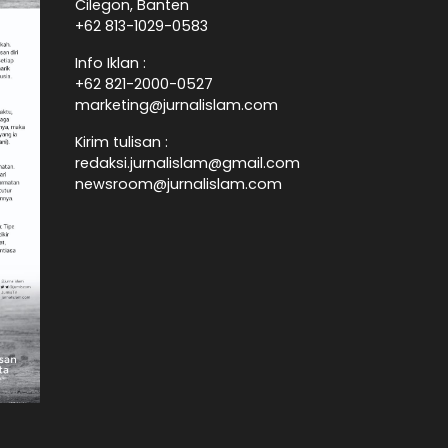
Cilegon, Banten
+62 813-1029-0583
Info Iklan :
+62 821-2000-0527
marketing@jurnalislam.com
Kirim tulisan :
redaksi.jurnalislam@gmail.com
newsroom@jurnalislam.com