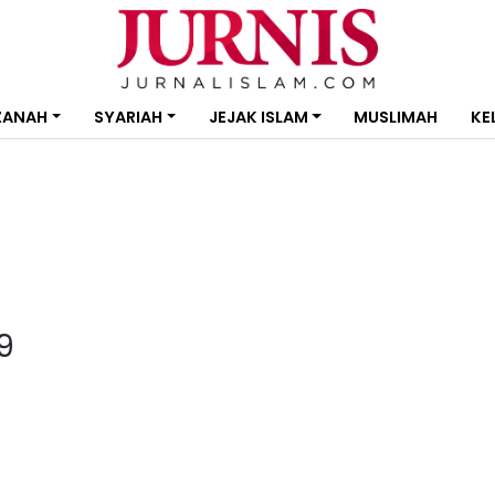
ZANAH
SYARIAH
JEJAK ISLAM
MUSLIMAH
KE
9