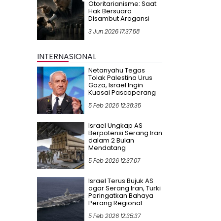
Otoritarianisme: Saat
Hak Bersuara
Disambut Arogansi
3 Jun 2026 17:37:58
INTERNASIONAL
Netanyahu Tegas
Tolak Palestina Urus
Gaza, Israel Ingin
Kuasai Pascaperang
5 Feb 2026 12:38:35
Israel Ungkap AS
Berpotensi Serang Iran
dalam 2 Bulan
Mendatang
5 Feb 2026 12:37:07
Israel Terus Bujuk AS
agar Serang Iran, Turki
Peringatkan Bahaya
Perang Regional
5 Feb 2026 12:35:37