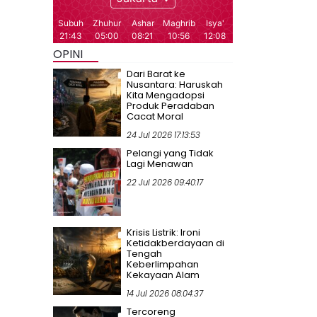
OPINI
Dari Barat ke
Nusantara: Haruskah
Kita Mengadopsi
Produk Peradaban
Cacat Moral
24 Jul 2026 17:13:53
Pelangi yang Tidak
Lagi Menawan
22 Jul 2026 09:40:17
Krisis Listrik: Ironi
Ketidakberdayaan di
Tengah
Keberlimpahan
Kekayaan Alam
14 Jul 2026 08:04:37
Tercoreng