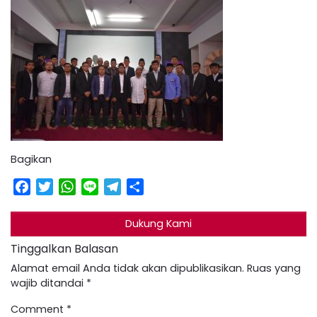
Bagikan
Facebook
Twitter
WhatsApp
Line
Telegram
Share
Dukung Kami
Tinggalkan Balasan
Alamat email Anda tidak akan dipublikasikan.
Ruas yang
wajib ditandai
*
Comment
*