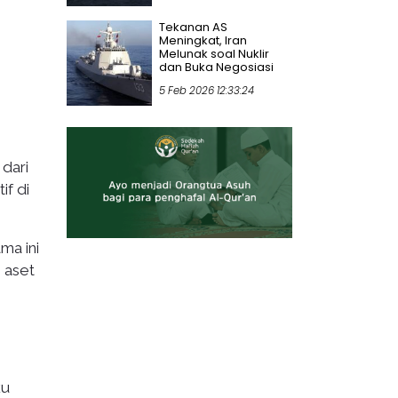
Tekanan AS
Meningkat, Iran
Melunak soal Nuklir
dan Buka Negosiasi
5 Feb 2026 12:33:24
dari
if di
ma ini
 aset
ku