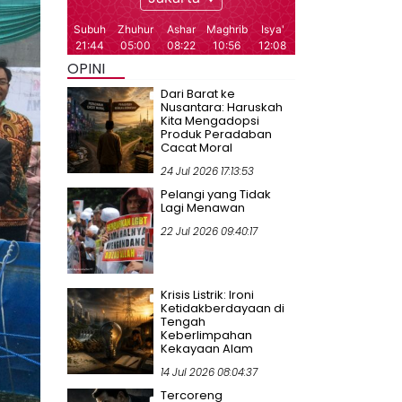
OPINI
Dari Barat ke
Nusantara: Haruskah
Kita Mengadopsi
Produk Peradaban
Cacat Moral
24 Jul 2026 17:13:53
Pelangi yang Tidak
Lagi Menawan
22 Jul 2026 09:40:17
Krisis Listrik: Ironi
Ketidakberdayaan di
Tengah
Keberlimpahan
Kekayaan Alam
14 Jul 2026 08:04:37
Tercoreng