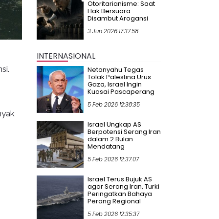
Otoritarianisme: Saat
Hak Bersuara
Disambut Arogansi
3 Jun 2026 17:37:58
INTERNASIONAL
si.
Netanyahu Tegas
Tolak Palestina Urus
Gaza, Israel Ingin
Kuasai Pascaperang
5 Feb 2026 12:38:35
nyak
Israel Ungkap AS
Berpotensi Serang Iran
dalam 2 Bulan
Mendatang
5 Feb 2026 12:37:07
Israel Terus Bujuk AS
agar Serang Iran, Turki
Peringatkan Bahaya
Perang Regional
5 Feb 2026 12:35:37