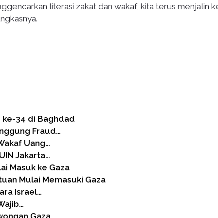
gencarkan literasi zakat dan wakaf, kita terus menjalin k
ungkasnya.
b ke-34 di Baghdad
Singgung Fraud…
Wakaf Uang…
UIN Jakarta…
ai Masuk ke Gaza
tuan Mulai Memasuki Gaza
ara Israel…
Wajib…
owongan Gaza