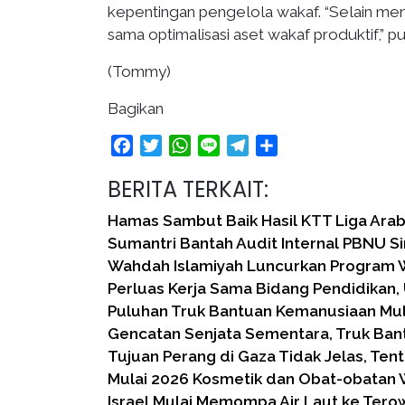
kepentingan pengelola wakaf. “Selain meng
sama optimalisasi aset wakaf produktif,” p
(Tommy)
Bagikan
Facebook
Twitter
WhatsApp
Line
Telegram
Share
BERITA TERKAIT:
Hamas Sambut Baik Hasil KTT Liga Ara
Sumantri Bantah Audit Internal PBNU 
Wahdah Islamiyah Luncurkan Program 
Perluas Kerja Sama Bidang Pendidikan, 
Puluhan Truk Bantuan Kemanusiaan Mul
Gencatan Senjata Sementara, Truk Ban
Tujuan Perang di Gaza Tidak Jelas, Tent
Mulai 2026 Kosmetik dan Obat-obatan 
Israel Mulai Memompa Air Laut ke Ter