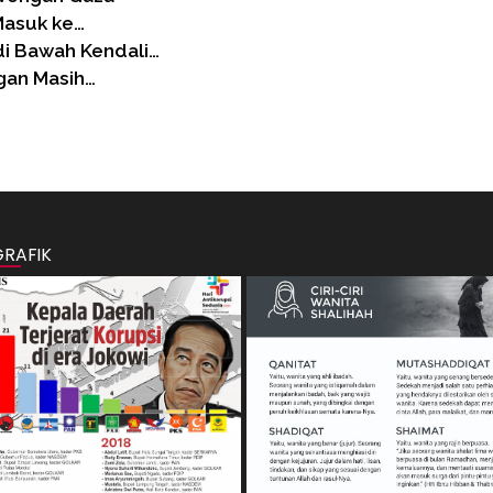
 Masuk ke…
di Bawah Kendali…
gan Masih…
GRAFIK