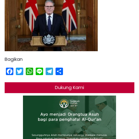
Bagikan
Facebook
Twitter
WhatsApp
Line
Telegram
Share
Dukung Kami