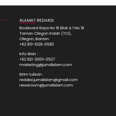
ALAMAT REDAKSI
Boulevard Raya No 16 Blok A 1 No 16
Taman Cilegon Indah (TCI),
Cilegon, Banten
+62 813-1029-0583
Info Iklan :
+62 821-2000-0527
marketing@jurnalislam.com
Kirim tulisan :
redaksi.jurnalislam@gmail.com
newsroom@jurnalislam.com