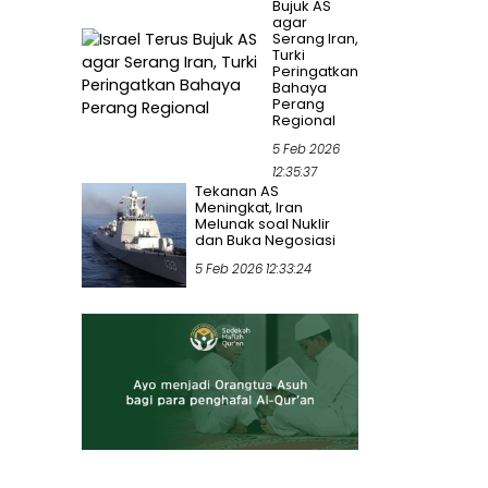
Bujuk AS
agar
Serang Iran,
Turki
Peringatkan
Bahaya
Perang
Regional
5 Feb 2026
12:35:37
Tekanan AS
Meningkat, Iran
Melunak soal Nuklir
dan Buka Negosiasi
5 Feb 2026 12:33:24