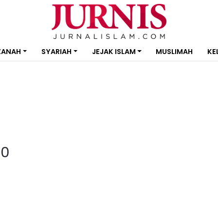
ZANAH
SYARIAH
JEJAK ISLAM
MUSLIMAH
KE
50