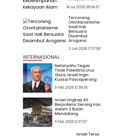
14 Jul 2026 08:04:37
Tercoreng
Otoritarianisme:
Saat Hak
Bersuara
Disambut
Arogansi
3 Jun 2026 17:37:58
INTERNASIONAL
Netanyahu Tegas
Tolak Palestina Urus
Gaza, Israel Ingin
Kuasai Pascaperang
5 Feb 2026 12:38:35
Israel Ungkap AS
Berpotensi Serang Iran
dalam 2 Bulan
Mendatang
5 Feb 2026 12:37:07
Israel Terus