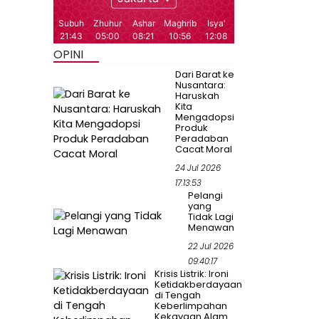
OPINI
Dari Barat ke
Nusantara:
Haruskah
Kita
Mengadopsi
Produk
Peradaban
Cacat Moral
24 Jul 2026
17:13:53
Pelangi
yang
Tidak Lagi
Menawan
22 Jul 2026
09:40:17
Krisis Listrik: Ironi
Ketidakberdayaan
di Tengah
Keberlimpahan
Kekayaan Alam