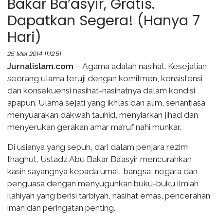
Bakar Ba’asyir, Gratis.
Dapatkan Segera! (Hanya 7
Hari)
25 Mei 2014 11:12:51
Jurnalislam.com
– Agama adalah nasihat. Kesejatian
seorang ulama teruji dengan komitmen, konsistensi
dan konsekuensi nasihat-nasihatnya dalam kondisi
apapun. Ulama sejati yang ikhlas dan alim, senantiasa
menyuarakan dakwah tauhid, menyiarkan jihad dan
menyerukan gerakan amar ma’ruf nahi munkar.
Di usianya yang sepuh, dari dalam penjara rezim
thaghut, Ustadz Abu Bakar Ba’asyir mencurahkan
kasih sayangnya kepada umat, bangsa, negara dan
penguasa dengan menyuguhkan buku-buku ilmiah
ilahiyah
yang berisi
tarbiyah, nasihat emas, pencerahan
iman dan peringatan penting.