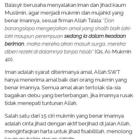
Ba’asyir berusaha menyalakan iman dan jihad kaum
Muslimin, agar menjadi mukmin dan mujahid yang
benar imannya, sesuai firman Allah Ta’ala:
“Dan
barangsiapa mengerjakan amal yang shalih baik laki-
laki maupun perempuan
sedang ia dalam keadaan
beriman
, maka mereka akan masuk surga, mereka
diberi rezeki di dalamnya tanpa hisab”
(Qs. Al-Mukmin
40).
Iman adalah syarat diterimanya amal. Allah SWT
hanya menerima amal baik dari orang mukmin yang
benar imannya. Semua amal akan tertolak sia-sia
bagaikan debu yang berterbangan, jika imannya rusak
tidak menepati tuntunan Allah.
Salah satu dari 15 ciri mukmin yang benar imannya
adalah cinta jihad dengan aktif berjihad di jalan Allah,
menginfaqkan harta untuk jihad fisabilillah, menolong