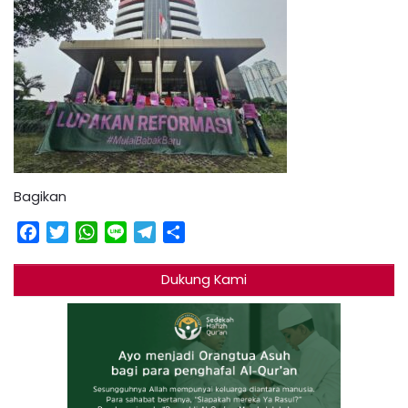
Bagikan
Facebook
Twitter
WhatsApp
Line
Telegram
Share
Dukung Kami