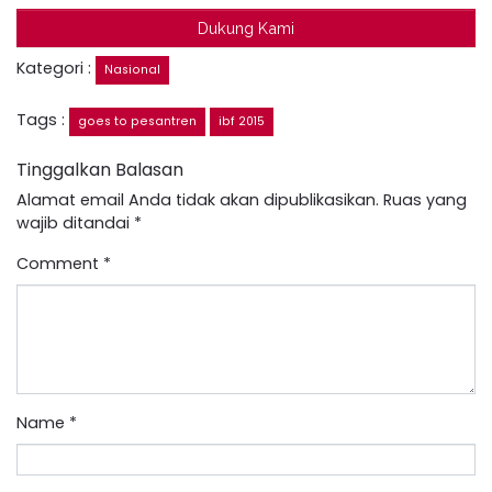
Dukung Kami
Kategori :
Nasional
Tags :
goes to pesantren
ibf 2015
Tinggalkan Balasan
Alamat email Anda tidak akan dipublikasikan.
Ruas yang
wajib ditandai
*
Comment
*
Name
*