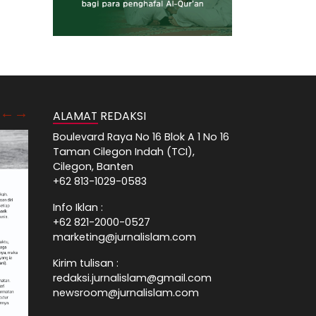
ALAMAT REDAKSI
Boulevard Raya No 16 Blok A 1 No 16
Taman Cilegon Indah (TCI),
Cilegon, Banten
+62 813-1029-0583
Info Iklan :
+62 821-2000-0527
marketing@jurnalislam.com
Kirim tulisan :
redaksi.jurnalislam@gmail.com
newsroom@jurnalislam.com