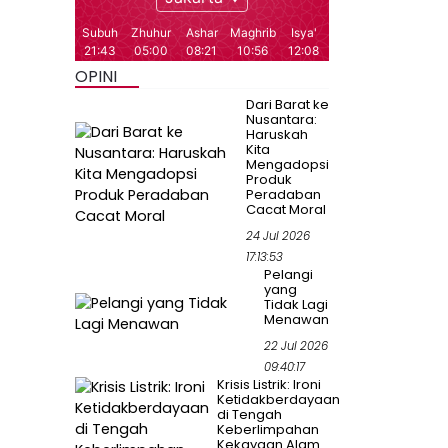
OPINI
Dari Barat ke
Nusantara:
Haruskah
Kita
Mengadopsi
Produk
Peradaban
Cacat Moral
24 Jul 2026
17:13:53
Pelangi
yang
Tidak Lagi
Menawan
22 Jul 2026
09:40:17
Krisis Listrik: Ironi
Ketidakberdayaan
di Tengah
Keberlimpahan
Kekayaan Alam