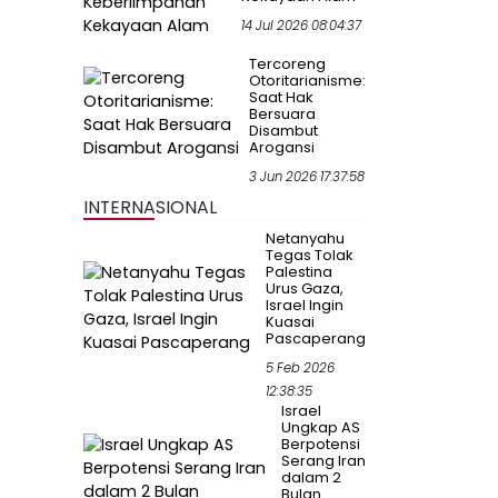
14 Jul 2026 08:04:37
Tercoreng
Otoritarianisme:
Saat Hak
Bersuara
Disambut
Arogansi
3 Jun 2026 17:37:58
INTERNASIONAL
Netanyahu
Tegas Tolak
Palestina
Urus Gaza,
Israel Ingin
Kuasai
Pascaperang
5 Feb 2026
12:38:35
Israel
Ungkap AS
Berpotensi
Serang Iran
dalam 2
Bulan