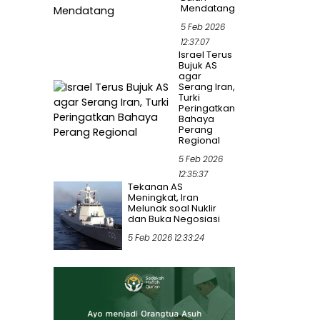
Mendatang
5 Feb 2026
12:37:07
Israel Terus
Bujuk AS
agar
Serang Iran,
Turki
Peringatkan
Bahaya
Perang
Regional
5 Feb 2026
12:35:37
Tekanan AS
Meningkat, Iran
Melunak soal Nuklir
dan Buka Negosiasi
5 Feb 2026 12:33:24