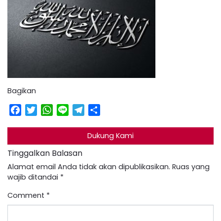
Bagikan
Facebook
Twitter
WhatsApp
Line
Telegram
Share
Dukung Kami
Tinggalkan Balasan
Alamat email Anda tidak akan dipublikasikan.
Ruas yang
wajib ditandai
*
Comment
*