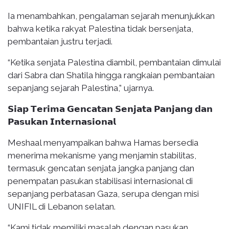
Ia menambahkan, pengalaman sejarah menunjukkan
bahwa ketika rakyat Palestina tidak bersenjata,
pembantaian justru terjadi.
“Ketika senjata Palestina diambil, pembantaian dimulai
dari Sabra dan Shatila hingga rangkaian pembantaian
sepanjang sejarah Palestina,” ujarnya.
𝗦𝗶𝗮𝗽 𝗧𝗲𝗿𝗶𝗺𝗮 𝗚𝗲𝗻𝗰𝗮𝘁𝗮𝗻 𝗦𝗲𝗻𝗷𝗮𝘁𝗮 𝗣𝗮𝗻𝗷𝗮𝗻𝗴 𝗱𝗮𝗻
𝗣𝗮𝘀𝘂𝗸𝗮𝗻 𝗜𝗻𝘁𝗲𝗿𝗻𝗮𝘀𝗶𝗼𝗻𝗮𝗹
Meshaal menyampaikan bahwa Hamas bersedia
menerima mekanisme yang menjamin stabilitas,
termasuk gencatan senjata jangka panjang dan
penempatan pasukan stabilisasi internasional di
sepanjang perbatasan Gaza, serupa dengan misi
UNIFIL di Lebanon selatan.
“Kami tidak memiliki masalah dengan pasukan