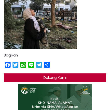
Bagikan
Facebook
Twitter
WhatsApp
Line
Telegram
Share
Dukung Kami