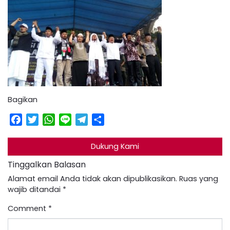
Bagikan
Facebook
Twitter
WhatsApp
Line
Telegram
Share
Dukung Kami
Tinggalkan Balasan
Alamat email Anda tidak akan dipublikasikan.
Ruas yang
wajib ditandai
*
Comment
*