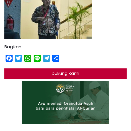
Bagikan
Facebook
Twitter
WhatsApp
Line
Telegram
Share
Dukung Kami