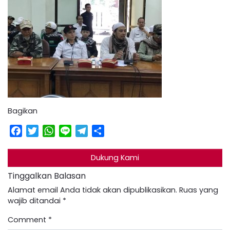
Bagikan
Facebook
Twitter
WhatsApp
Line
Telegram
Share
Dukung Kami
Tinggalkan Balasan
Alamat email Anda tidak akan dipublikasikan.
Ruas yang
wajib ditandai
*
Comment
*