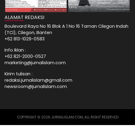
ALAMAT REDAKSI
Boulevard Raya No 16 Blok A 1 No 16 Taman Cilegon Indah
(TCI), Cilegon, Banten
+62 813-1029-0583
Info Iklan :
+62 821-2000-0527
marketing@jurnalislam.com
Kirim tulisan :
redaksi.jurnalislam@gmail.com
newsroom@jurnalislam.com
COPYRIGHT © 2026 JURNALISLAM.COM, ALL RIGHT RESERVED